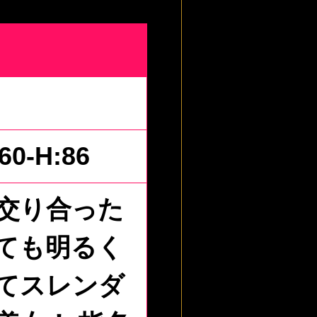
:60-H:86
交り合った
ても明るく
てスレンダ