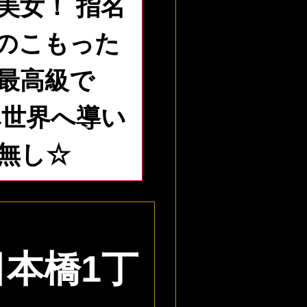
美女！ 指名
のこもった
最高級で
へ世界へ導い
無し☆
本橋1丁