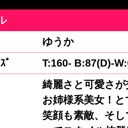
ル
ゆうか
ｽﾞ
T:160- B:87(D)-W
綺麗さと可愛さが
お姉様系美女！と
笑顔も素敵、そし